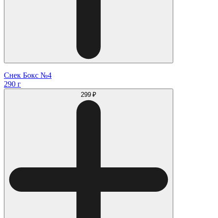
Снек Бокс №4
290 г
299 ₽