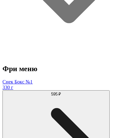
Фри меню
Снек Бокс №1
330 г
595 ₽