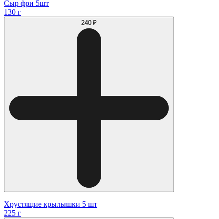
Сыр фри 5шт
130 г
240 ₽
Хрустящие крылышки 5 шт
225 г