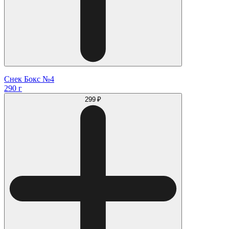
Снек Бокс №4
290 г
299 ₽