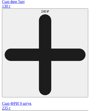
Сыр фри 5шт
130 г
240 ₽
Сыр ФРИ 9 штук
235 г