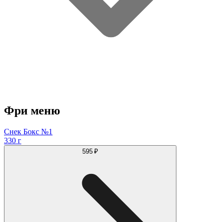
Фри меню
Снек Бокс №1
330 г
595 ₽