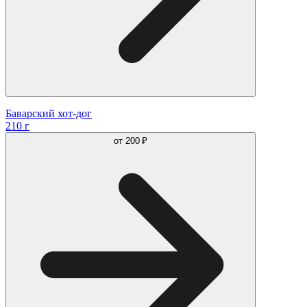
Баварский хот-дог
210 г
от
200 ₽