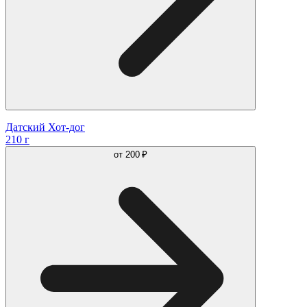
Датский Хот-дог
210 г
от
200 ₽