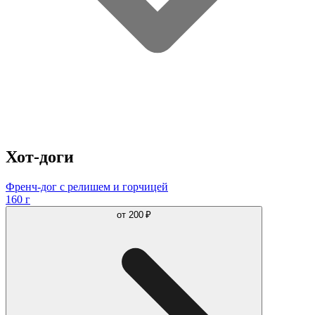
Хот-доги
Френч-дог с релишем и горчицей
160 г
от
200 ₽