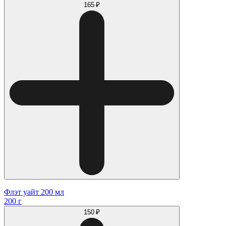
165 ₽
Флэт уайт 200 мл
200 г
150 ₽